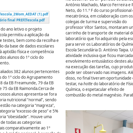
António Machado, Marco Ferreira e 
Neto, do 11.º F do curso profissional
Tescola_2Mom_AEDAT (1).pdf
mecatrónica, em colaboração com os
ório final PREFITescola.pdf
colegas de turma e supervisão do
professor Vítor Santos, montaram u
do ano letivo o projeto
carrinho de transporte de material d
ola permitiu a aplicação da
laboratório que foi adquirido pela es
de testes, bem como da recolha e
para servir os Laboratórios de Quími
ão da base de dados escolares
Escola Secundária D. António Taipa. 
 à aptidão física e competência
atividade inclusiva que ficou marcada
os alunos do 1º ciclo do
envolvimento entusiástico destes al
ento.
na execução das tarefas, cujo produt
aliados 382 alunos pertencentes
pode ser observado nas imagens. A
as do 1º ciclo do Agrupamento
disso, no final tiveram oportunidade
8 da EB Freamunde, 79 da EB
testar, na
hotte
do laboratório de Físi
 e 75 da EB Raimonda.Cerca de
Química, o espetacular efeito de
nossos alunos apresenta-se fora
combustão do metal magnésio. Para
ria nutricional “normal”, sendo
estão na categoria “magreza”,
ategoria “excesso de peso” e 5%
oria “obesidade”. Houve uma
 de todas as categorias
nais comparativamente ao 1º