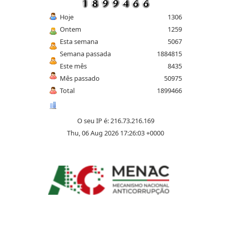
Hoje
1306
Ontem
1259
Esta semana
5067
Semana passada
1884815
Este mês
8435
Mês passado
50975
Total
1899466
O seu IP é: 216.73.216.169
Thu, 06 Aug 2026 17:26:03 +0000