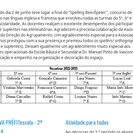
o dia 2 de junho teve lugar a final do “Spelling Bee/Épeler”, concurso de
o nas línguas inglesa e francesa que envolveu todas as turmas do 5º, 6º e
scolaridade. As docentes realçam o excelente desempenho dos participan
s e suplentes nas eliminatórias. Agradecem a preciosa colaboração da Asso
e da Direção do Agrupamento. Um agradecimento especial para a Associa
 nos prestigiou com a sua presença e premiou todos os
spellers/ orthogra
es e suplentes). Deixam igualmente um agradecimento muito especial aos
es operacionais da Escola Básica e Secundária Dr. Manuel Pinto de Vascon
icação e empenho na organização e decoração do espaço.
IVA PRÉFITescola - 2º
Atividade para todos
to
No decorrer do 3.º período os aluno