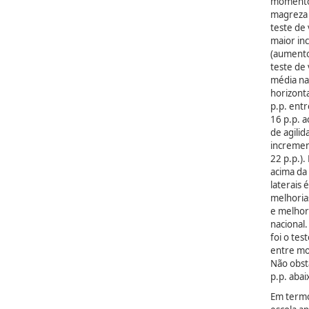
momento 
magreza 
teste de
maior i
(aumento
teste de
média na
horizont
p.p. ent
16 p.p. a
de agilid
incremen
22 p.p.).
acima da 
laterais
melhoria
e melhori
nacional.
foi o te
entre mo
Não obst
p.p. aba
Em termo