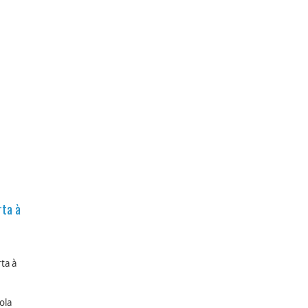
rta à
ta à
ola