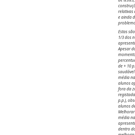
de teste
construç
relativas
e ainda d
problema
Estas são
1/3 dos 
apresent
Apesar d
momentos
percentuai
de + 10 p
saudáve
média na
alunos a
fora da 
registad
p.p.), ob
alunos de
Melhorar
média na
apresent
dentro d
melhoria