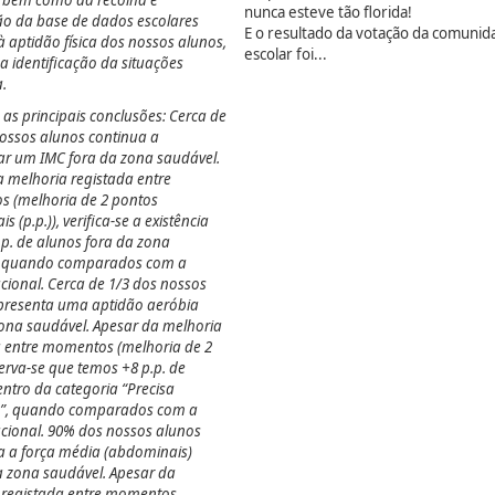
s, bem como da recolha e
nunca esteve tão florida!
ão da base de dados escolares
E o resultado da votação da comunid
 à aptidão física dos nossos alunos,
escolar foi...
a identificação da situações
.
 as principais conclusões: Cerca de
nossos alunos continua a
ar um IMC fora da zona saudável.
a melhoria registada entre
 (melhoria de 2 pontos
s (p.p.)), verifica-se a existência
.p. de alunos fora da zona
l quando comparados com a
cional. Cerca de 1/3 dos nossos
presenta uma aptidão aeróbia
zona saudável. Apesar da melhoria
a entre momentos (melhoria de 2
serva-se que temos +8 p.p. de
ntro da categoria “Precisa
”, quando comparados com a
cional. 90% dos nossos alunos
a a força média (abdominais)
a zona saudável. Apesar da
 registada entre momentos