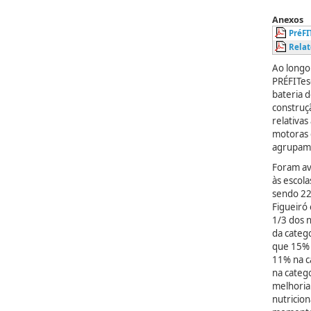
Anexos
PréFI
Relat
Ao longo 
PRÉFITesc
bateria 
construç
relativas
motoras d
agrupam
Foram av
às escol
sendo 22
Figueiró
1/3 dos 
da catego
que 15% 
11% na c
na categ
melhoria
nutricio