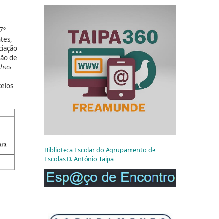
 7º
tes,
ciação
ção de
ph
es
celos
Biblioteca Escolar do Agrupamento de
Escolas D. António Taipa
s