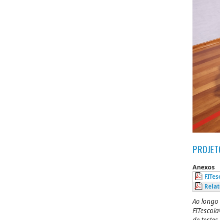
PROJET
Anexos
FITe
Relat
Ao longo 
FITescola