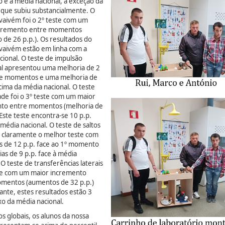
e à média nacional, à exceção da
que subiu substancialmente. O
 vaivém foi o 2º teste com um
ncremento entre momentos
 de 26 p.p.). Os resultados do
 vaivém estão em linha com a
cional. O teste de impulsão
al apresentou uma melhoria de 2
re momentos e uma melhoria de
cima da média nacional. O teste
ade foi o 3º teste com um maior
to entre momentos (melhoria de
 Este teste encontra-se 10 p.p.
média nacional. O teste de saltos
 é claramente o melhor teste com
s de 12 p.p. face ao 1º momento
as de 9 p.p. face à média
 O teste de transferências laterais
ste com um maior incremento
mentos (aumentos de 32 p.p.)
ante, estes resultados estão 3
ixo da média nacional.
s globais, os alunos da nossa