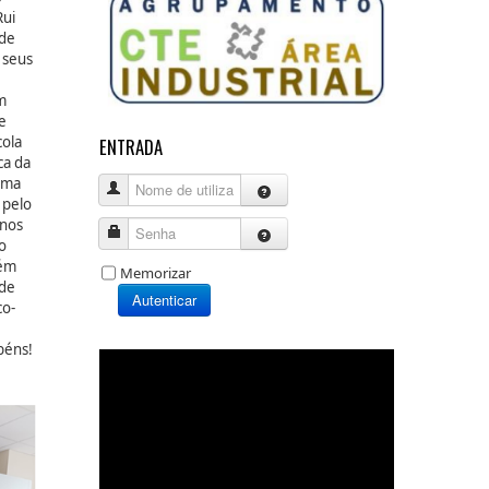
Rui
 de
 seus
m
e
cola
ENTRADA
ca da
Uma
Nome de utilizador
 pelo
unos
Senha
o
lém
Memorizar
 de
Autenticar
co-
béns!