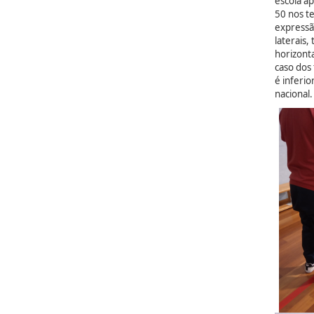
escola a
50 nos t
expressã
laterais,
horizont
caso dos 
é inferi
nacional