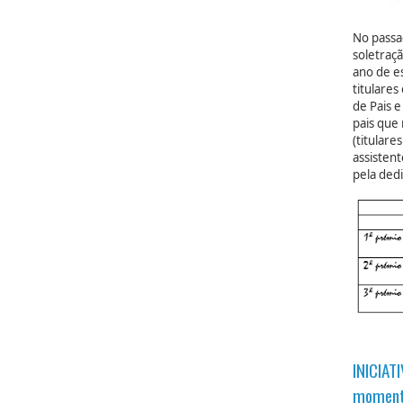
No passad
soletraçã
ano de e
titulare
de Pais 
pais que
(titular
assistent
pela ded
INICIAT
momen