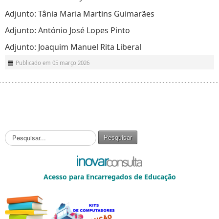
Adjunto: Tânia Maria Martins Guimarães
Adjunto: António José Lopes Pinto
Adjunto: Joaquim Manuel Rita Liberal
Publicado em 05 março 2026
P
Pesquisar
e
s
q
u
Acesso para Encarregados de Educação
i
s
a
r