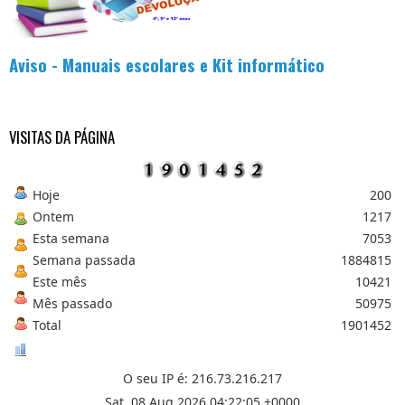
.
.
.
Aviso - Manuais escolares e Kit informático
VISITAS DA PÁGINA
Hoje
200
Ontem
1217
Esta semana
7053
Semana passada
1884815
Este mês
10421
Mês passado
50975
Total
1901452
O seu IP é: 216.73.216.217
Sat, 08 Aug 2026 04:22:05 +0000