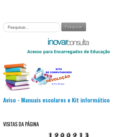
P
Pesquisar
e
s
q
u
Acesso para Encarregados de Educação
i
s
a
r
.
.
.
Aviso - Manuais escolares e Kit informático
VISITAS DA PÁGINA