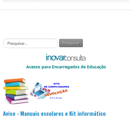
P
Pesquisar
e
s
q
u
Acesso para Encarregados de Educação
i
s
a
r
.
.
.
Aviso - Manuais escolares e Kit informático