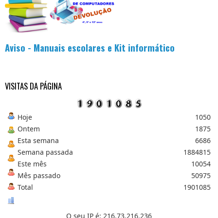
r
.
.
.
Aviso - Manuais escolares e Kit informático
VISITAS DA PÁGINA
Hoje
1050
Ontem
1875
Esta semana
6686
Semana passada
1884815
Este mês
10054
Mês passado
50975
Total
1901085
O seu IP é: 216.73.216.236