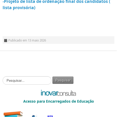
-Projeto de lista de ordenação final dos candidatos (
lista provisória)
Publicado em 13 maio 2026
P
Pesquisar
e
s
q
u
Acesso para Encarregados de Educação
i
s
a