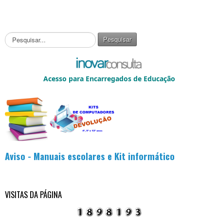
P
Pesquisar
e
s
q
u
Acesso para Encarregados de Educação
i
s
a
r
.
.
.
Aviso - Manuais escolares e Kit informático
VISITAS DA PÁGINA