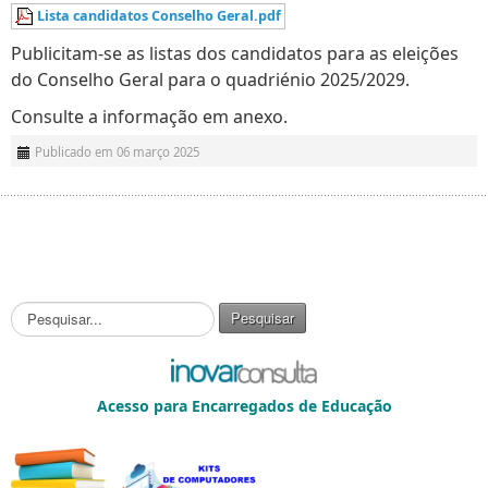
Lista candidatos Conselho Geral.pdf
Publicitam-se as listas dos candidatos para as eleições
do Conselho Geral para o quadriénio 2025/2029.
Consulte a informação em anexo.
Publicado em 06 março 2025
P
Pesquisar
e
s
q
u
Acesso para Encarregados de Educação
i
s
a
r