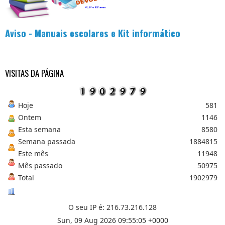
.
.
.
Aviso - Manuais escolares e Kit informático
VISITAS DA PÁGINA
Hoje
581
Ontem
1146
Esta semana
8580
Semana passada
1884815
Este mês
11948
Mês passado
50975
Total
1902979
O seu IP é: 216.73.216.128
Sun, 09 Aug 2026 09:55:05 +0000