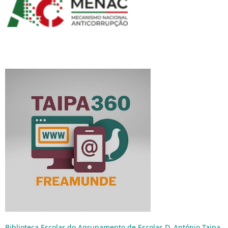
Biblioteca Escolar do Agrupamento de Escolas D. António Taipa