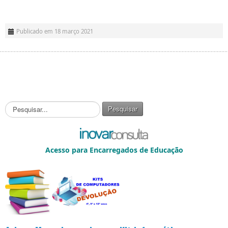
Publicado em 18 março 2021
P
Pesquisar
e
s
q
u
Acesso para Encarregados de Educação
i
s
a
r
.
.
.