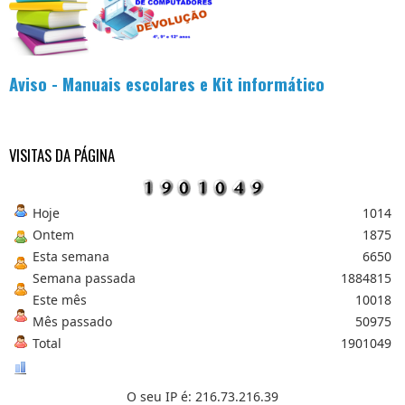
r
.
.
.
Aviso - Manuais escolares e Kit informático
VISITAS DA PÁGINA
Hoje
1014
Ontem
1875
Esta semana
6650
Semana passada
1884815
Este mês
10018
Mês passado
50975
Total
1901049
O seu IP é: 216.73.216.39