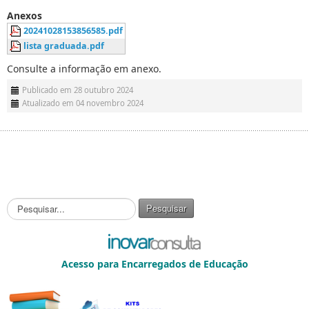
Anexos
20241028153856585.pdf
lista graduada.pdf
Consulte a informação em anexo.
Publicado em 28 outubro 2024
Atualizado em 04 novembro 2024
P
Pesquisar
e
s
q
u
Acesso para Encarregados de Educação
i
s
a