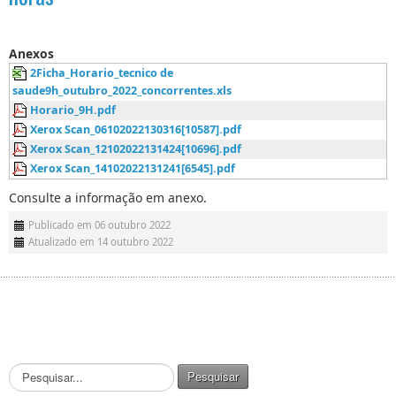
Anexos
2Ficha_Horario_tecnico de
saude9h_outubro_2022_concorrentes.xls
Horario_9H.pdf
Xerox Scan_06102022130316[10587].pdf
Xerox Scan_12102022131424[10696].pdf
Xerox Scan_14102022131241[6545].pdf
Consulte a informação em anexo.
Publicado em 06 outubro 2022
Atualizado em 14 outubro 2022
P
Pesquisar
e