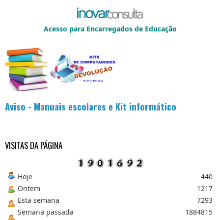
s
q
u
Acesso para Encarregados de Educação
i
s
a
r
.
.
.
Aviso - Manuais escolares e Kit informático
VISITAS DA PÁGINA
Hoje
440
Ontem
1217
Esta semana
7293
Semana passada
1884815