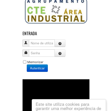
ENTRADA
Nome de utilizador
Senha
Memorizar
Autenticar
Este site utiliza cookies para
garantir uma melhor experiência de