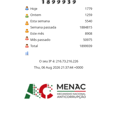
Hoje
1779
Ontem
1259
Esta semana
5540
Semana passada
1884815
Este mês
8908
Mês passado
50975
Total
1899939
O seu IP é: 216.73.216.226
Thu, 06 Aug 2026 21:37:44 +0000