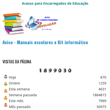
u
Acesso para Encarregados de Educação
i
s
a
r
.
.
.
Aviso - Manuais escolares e Kit informático
VISITAS DA PÁGINA
Hoje
870
Ontem
1259
Esta semana
4631
Semana passada
1884815
Este mês
7999
Mês passado
50975